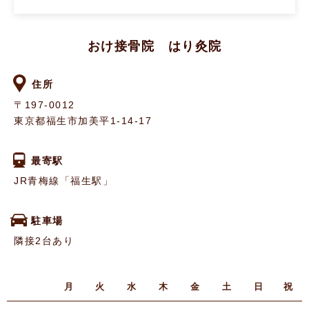
おけ接骨院 はり灸院
住所
〒197-0012
東京都福生市加美平1-14-17
最寄駅
JR青梅線「福生駅」
駐車場
隣接2台あり
月
火
水
木
金
土
日
祝