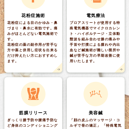
花粉症施術
電気療法
花粉症による目のかゆみ・鼻
プロアスリートが使用する特
づまり・鼻水に有効です。痛
殊電気機器でマイクロカレン
みがほとんどない電気施術で
ト・ハイボルテージ・立体動
す。
態波を組み合わせ膝の痛みや
花粉症の薬の副作用が苦手な
手首や打撲による腫れや内出
方や薬と併用し症状を出来る
血など鍼施術が難しい箇所や
だけ抑えたい方におすすめし
鍼が苦手な方の早期改善に使
ます。
用いたします。
筋膜リリース
美容鍼
ぎっくり腰予防や腰痛予防な
「顔の皮ふのマッサージ・コ
ど身体のコンディショニング
ルギで骨の矯正」 「特殊電気