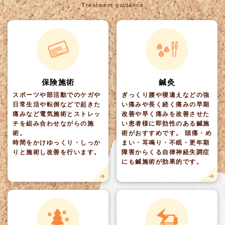
Treatment guidance
保険施術
鍼灸
スポーツや部活動でのケガや
ぎっくり腰や寝違えなどの強
日常生活や転倒などで起きた
い痛みや長く続く痛みの早期
痛みなど電気施術とストレッ
改善や早く痛みを改善させた
チを組み合わせながらの施
い患者様に即効性のある鍼施
術。
術がおすすめです。 頭痛・め
時間をかけゆっくり・しっか
まい・耳鳴り・不眠・更年期
りと施術し改善を行います。
障害からくる自律神経失調症
にも鍼施術が効果的です。