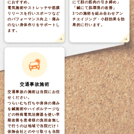
におすすめ。
にて顔の筋肉の引き締め」
電気施術やストレッチや筋膜
「鍼にて肌環境の改善」
リリースを行いスポーツなど
3つの施術を組み合わせアン
のパフォーマンス向上・痛み
チエイジング・小顔効果を効
のない身体作りをサポートし
果的に行います。
ます。
交通事故施術
交通事故の施術は当院にお任
せください。
つらいむち打ちや身体の痛み
を鍼施術やハイボルテージな
どの特殊電気治療器を使い早
期改善を患者様の負担金無し
で行うのは地域で当院だけ！
保険会社とのやり取りも当院